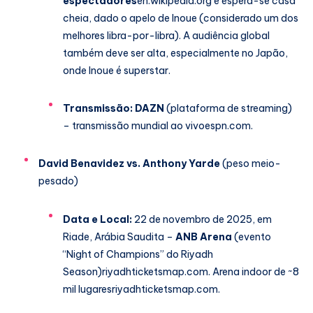
espectadores
en.wikipedia.org
e espera-se casa
cheia, dado o apelo de Inoue (considerado um dos
melhores libra-por-libra). A audiência global
também deve ser alta, especialmente no Japão,
onde Inoue é superstar.
Transmissão:
DAZN
(plataforma de streaming)
– transmissão mundial ao vivo
espn.com
.
David Benavidez vs. Anthony Yarde
(peso meio-
pesado)
Data e Local:
22 de novembro de 2025, em
Riade, Arábia Saudita –
ANB Arena
(evento
“Night of Champions” do Riyadh
Season)
riyadhticketsmap.com
. Arena indoor de ~8
mil lugares
riyadhticketsmap.com
.