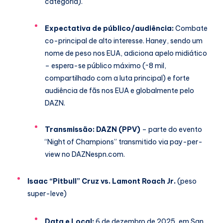
categoria).
Expectativa de público/audiência:
Combate
co-principal de alto interesse. Haney, sendo um
nome de peso nos EUA, adiciona apelo midiático
– espera-se público máximo (~8 mil,
compartilhado com a luta principal) e forte
audiência de fãs nos EUA e globalmente pelo
DAZN.
Transmissão:
DAZN (PPV)
– parte do evento
“Night of Champions” transmitido via pay-per-
view no DAZN
espn.com
.
Isaac “Pitbull” Cruz vs. Lamont Roach Jr.
(peso
super-leve)
Data e Local:
6 de dezembro de 2025, em San