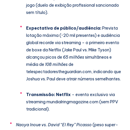
jogo (duelo de exibição profissional sancionado
sem título).
Expectativa de público/audiência:
Prevista
lotação máxima (~20 mil presentes) e audiência
global recorde via streaming – o primeiro evento
de boxe da Netflix (Jake Paul vs. Mike Tyson)
alcançou picos de
65 milhões
simultâneos e
média de
108 milhões
de
telespectadores
theguardian.com
, indicando que
Joshua vs. Paul deve atrair números semelhantes.
Transmissão:
Netflix
– evento exclusivo via
streaming mundial
ringmagazine.com
(sem PPV
tradicional).
Naoya Inoue vs. David “El Rey” Picasso
(peso super-