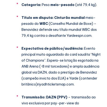
Categoria:
Peso
meio-pesado
(até 79,4 kg).
Título em disputa:
Cinturão mundial
meio-
pesado do
WBC
(Conselho Mundial de Boxe) –
Benavidez defende seu título mundial WBC dos
79,4 kg contra o desafiante Yarde
espn.com
.
Expectativa de público/audiência:
Evento
principal muito aguardado do card saudita “Night
of Champions”. Espera-se lotação esgotada na
ANB Arena (~8 mil torcedores) e ampla audiência
global via DAZN, dado o prestígio de Benavidez
(campeão invicto dos EUA) e Yarde (contender
britânico)
riyadhticketsmap.com
.
Transmissão:
DAZN (PPV)
– transmissão ao
vivo exclusiva por pay-per-view do