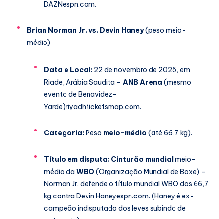
DAZN
espn.com
.
Brian Norman Jr. vs. Devin Haney
(peso meio-
médio)
Data e Local:
22 de novembro de 2025, em
Riade, Arábia Saudita –
ANB Arena
(mesmo
evento de Benavidez-
Yarde)
riyadhticketsmap.com
.
Categoria:
Peso
meio-médio
(até 66,7 kg).
Título em disputa:
Cinturão mundial
meio-
médio da
WBO
(Organização Mundial de Boxe) –
Norman Jr. defende o título mundial WBO dos 66,7
kg contra Devin Haney
espn.com
. (Haney é ex-
campeão indisputado dos leves subindo de