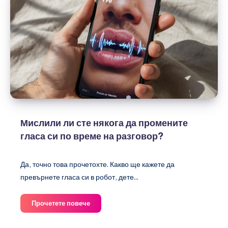
Мислили ли сте някога да промените
гласа си по време на разговор?
Да, точно това прочетохте. Какво ще кажете да
превърнете гласа си в робот, дете...
Мислили
Прочетете повече
ли
сте