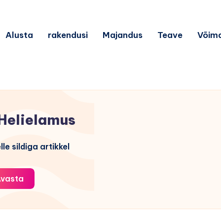
Alusta
rakendusi
Majandus
Teave
Võim
Helielamus
le sildiga artikkel
vasta