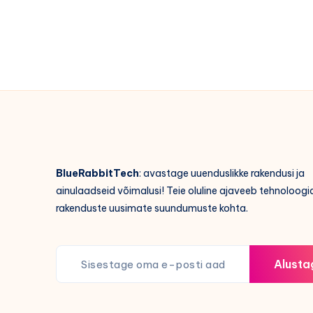
BlueRabbitTech
: avastage uuenduslikke rakendusi ja
ainulaadseid võimalusi! Teie oluline ajaveeb tehnoloogia
rakenduste uusimate suundumuste kohta.
Alusta