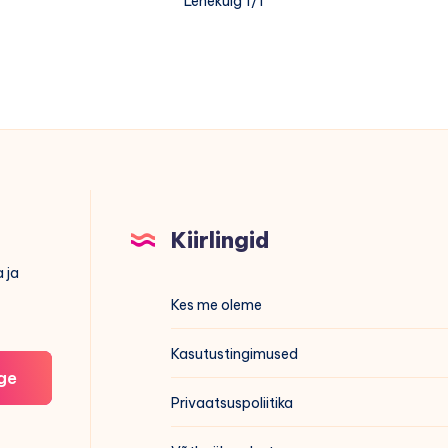
Lehekülg 1/1
Kiirlingid
 ja
Kes me oleme
Kasutustingimused
ge
Privaatsuspoliitika