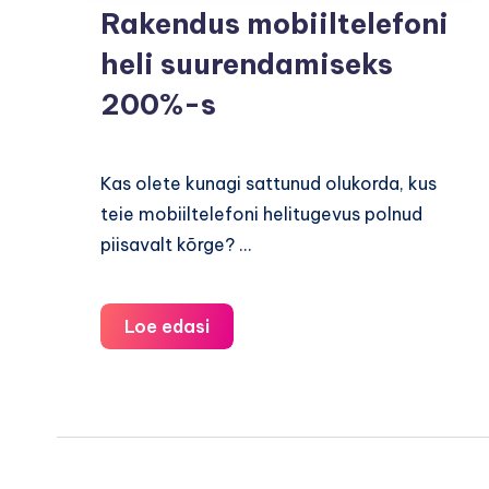
Rakendus mobiiltelefoni
heli suurendamiseks
200%-s
Kas olete kunagi sattunud olukorda, kus
teie mobiiltelefoni helitugevus polnud
piisavalt kõrge? ...
Rakendus
Loe edasi
mobiiltelefoni
heli
suurendamiseks
200%-
s