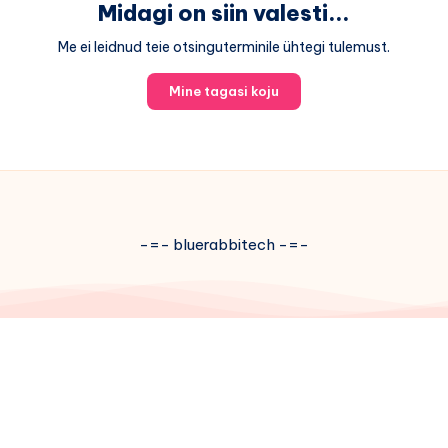
Midagi on siin valesti...
Me ei leidnud teie otsinguterminile ühtegi tulemust.
Mine tagasi koju
-=- bluerabbitech -=-