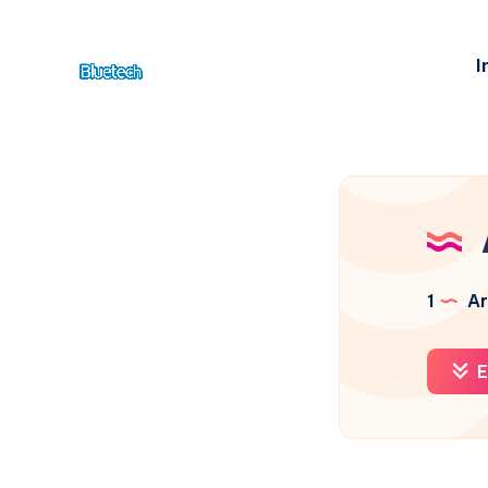
I
1
Ar
E