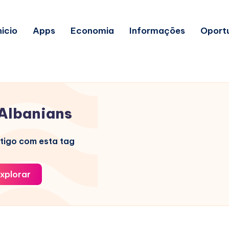
nicio
Apps
Economia
Informações
Oport
Albanians
tigo com esta tag
xplorar