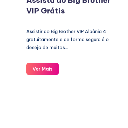
Assista ao Big Brother
VIP Grátis
Assistir ao Big Brother VIP Albânia 4
gratuitamente e de forma segura é o
desejo de muitos…
Assista
Ver Mais
ao
Big
Brother
VIP
Grátis