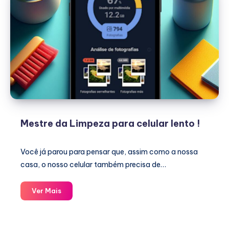
Mestre da Limpeza para celular lento !
Você já parou para pensar que, assim como a nossa
casa, o nosso celular também precisa de…
Mestre
Ver Mais
da
Limpeza
para