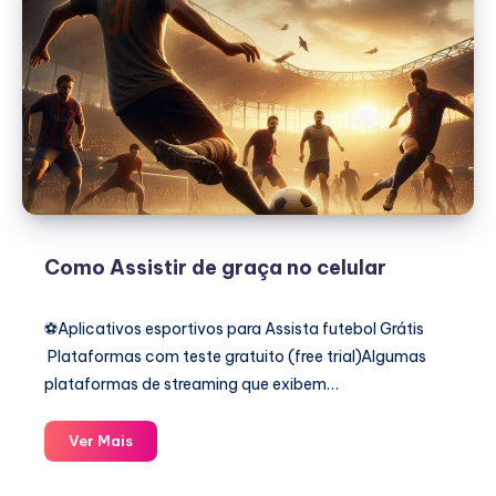
Como Assistir de graça no celular
⚽️Aplicativos esportivos para Assista futebol Grátis
Plataformas com teste gratuito (free trial)Algumas
plataformas de streaming que exibem…
Como
Ver Mais
Assistir
de