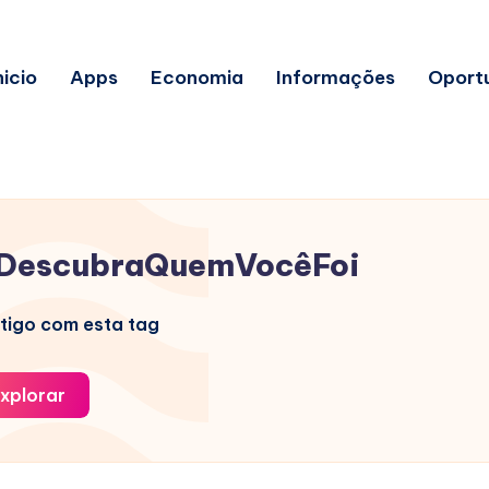
nicio
Apps
Economia
Informações
Oport
DescubraQuemVocêFoi
tigo com esta tag
xplorar