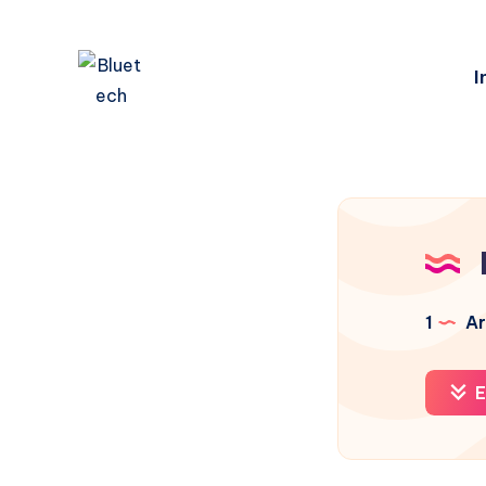
I
1
Ar
E