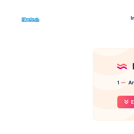
I
1
Ar
E