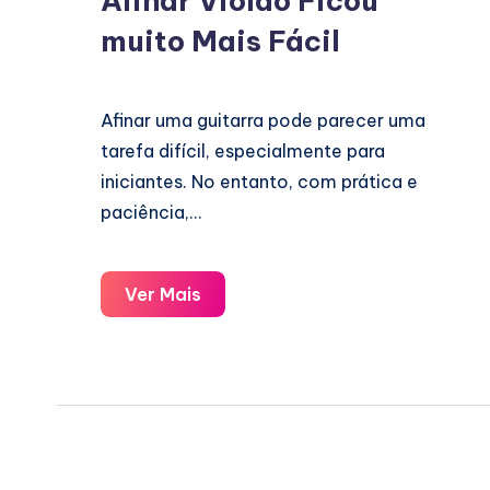
Afinar Violão Ficou
muito Mais Fácil
Afinar uma guitarra pode parecer uma
tarefa difícil, especialmente para
iniciantes. No entanto, com prática e
paciência,…
Afinar
Ver Mais
Violão
Ficou
muito
Mais
Fácil