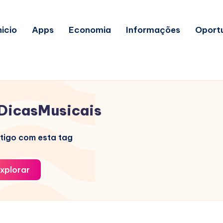
nicio
Apps
Economia
Informações
Oport
DicasMusicais
tigo com esta tag
xplorar