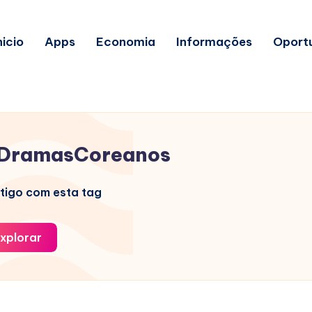
nicio
Apps
Economia
Informações
Oport
DramasCoreanos
tigo com esta tag
xplorar