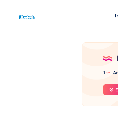
I
1
Ar
E