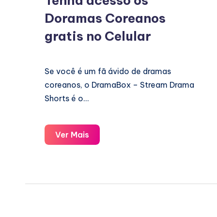
Tenha acesso os
Doramas Coreanos
gratis no Celular
Se você é um fã ávido de dramas
coreanos, o DramaBox – Stream Drama
Shorts é o…
Tenha
Ver Mais
acesso
os
Doramas
Coreanos
gratis
no