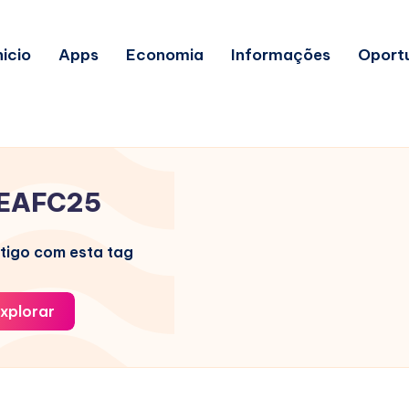
nicio
Apps
Economia
Informações
Oport
EAFC25
tigo com esta tag
xplorar