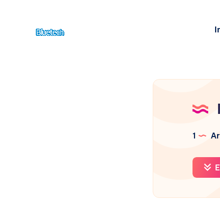
I
1
Ar
E