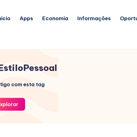
nicio
Apps
Economia
Informações
Oport
EstiloPessoal
tigo com esta tag
xplorar