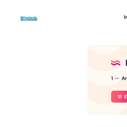
I
1
Ar
E