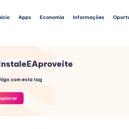
nicio
Apps
Economia
Informações
Oport
InstaleEAproveite
tigo com esta tag
xplorar