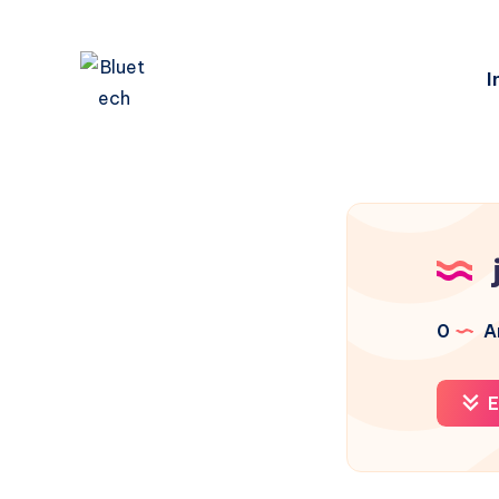
I
0
Ar
E