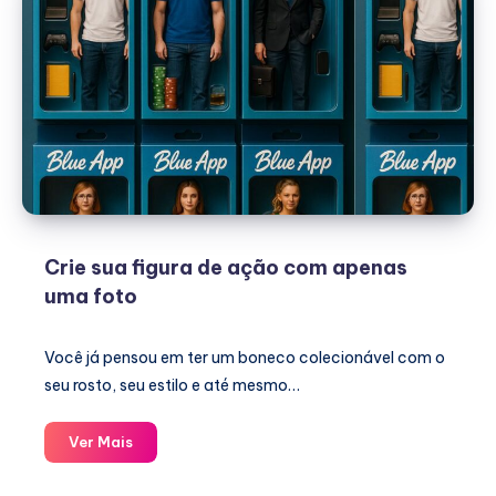
Crie sua figura de ação com apenas
uma foto
Você já pensou em ter um boneco colecionável com o
seu rosto, seu estilo e até mesmo…
Crie
Ver Mais
sua
figura