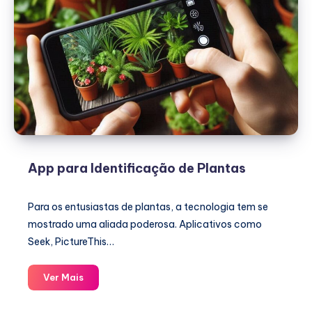
App para Identificação de Plantas
Para os entusiastas de plantas, a tecnologia tem se
mostrado uma aliada poderosa. Aplicativos como
Seek, PictureThis…
App
Ver Mais
para
Identificação