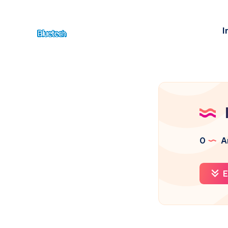
I
0
Ar
E