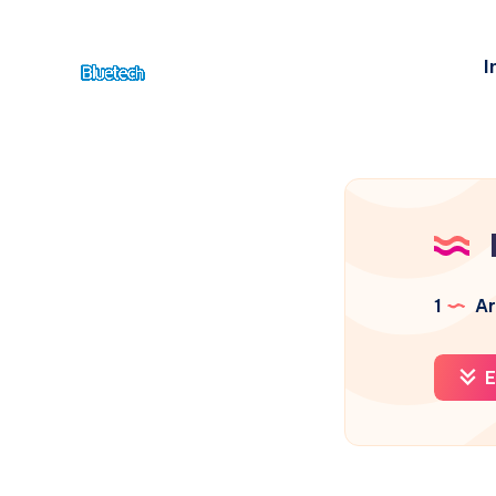
I
1
Ar
E