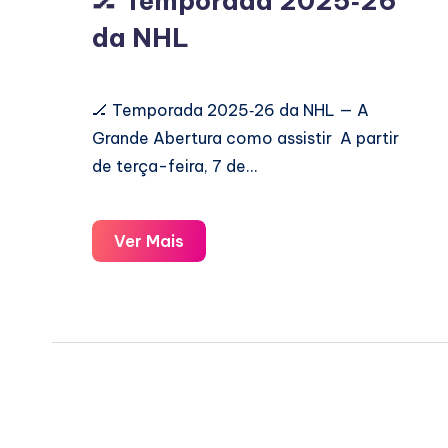
🏒 Temporada 2025‑26
da NHL
🏒 Temporada 2025‑26 da NHL — A
Grande Abertura como assistir A partir
de terça-feira, 7 de…
🏒
Ver Mais
Temporada
2025‑26
da
NHL