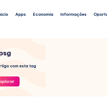
nicio
Apps
Economia
Informações
Oport
psg
tigo com esta tag
xplorar