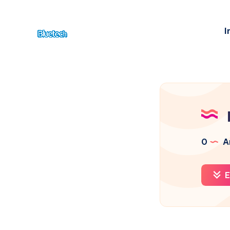
I
0
Ar
E