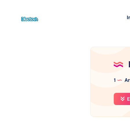
I
1
Ar
E