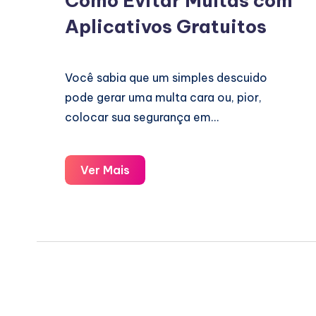
Como Evitar Multas com
Aplicativos Gratuitos
Você sabia que um simples descuido
pode gerar uma multa cara ou, pior,
colocar sua segurança em…
Como
Ver Mais
Evitar
Multas
com
Aplicativos
Gratuitos