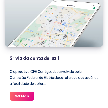
2º via da conta de luz !
O aplicativo CFE Contigo, desenvolvido pela
Comissão Federal de Eletricidade, oferece aos usuários
a facilidade de obter…
2º
Ver Mais
via
da