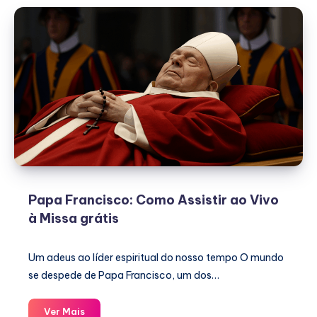
ao
Vivo:
Novo
Papa
2025
Papa Francisco: Como Assistir ao Vivo
à Missa grátis
Um adeus ao líder espiritual do nosso tempo O mundo
se despede de Papa Francisco, um dos…
Papa
Ver Mais