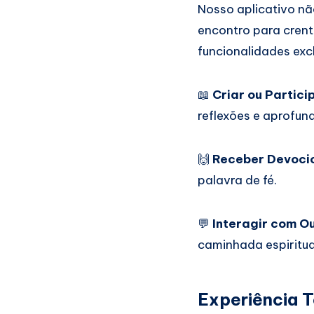
Nosso aplicativo n
encontro para crent
funcionalidades exc
📖
Criar ou Partici
reflexões e aprofun
🙌
Receber Devocio
palavra de fé.
💬
Interagir com O
caminhada espiritua
Experiência T