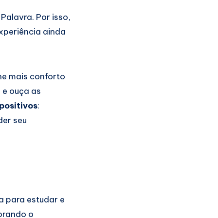
alavra. Por isso,
experiência ainda
ne mais conforto
o e ouça as
positivos
:
der seu
a para estudar e
orando o