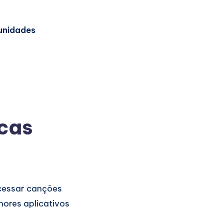
unidades
icas
acessar canções
hores aplicativos