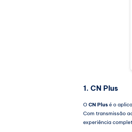
1. CN Plus
O
CN Plus
é o aplic
Com transmissão ao 
experiência complet