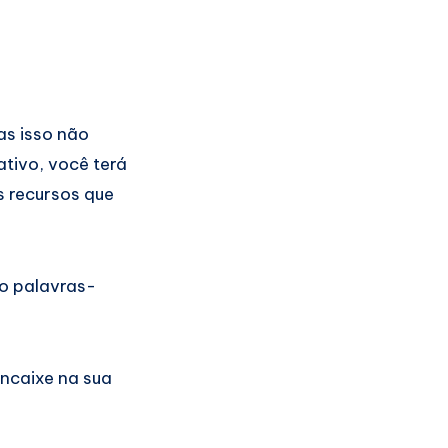
as isso não
ativo, você terá
is recursos que
do palavras-
encaixe na sua