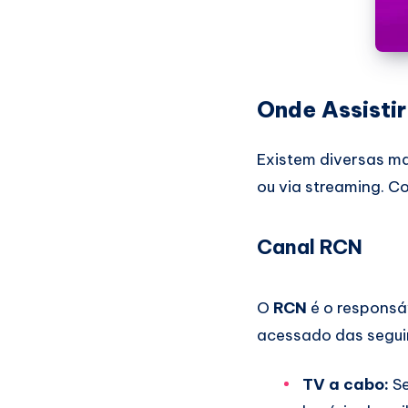
Onde Assisti
Existem diversas ma
ou via streaming. Co
Canal RCN
O
RCN
é o responsá
acessado das segui
TV a cabo:
Se