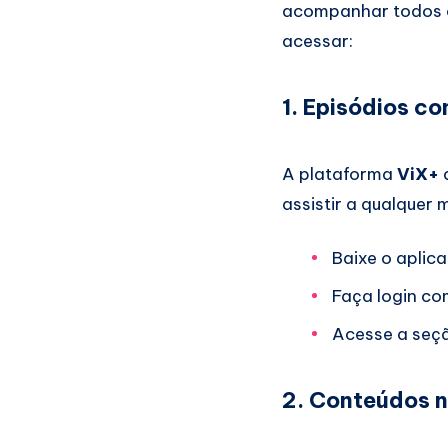
acompanhar todos o
acessar:
1. Episódios c
A plataforma
ViX+
d
assistir a qualquer
Baixe o aplic
Faça login co
Acesse a seç
2. Conteúdos 