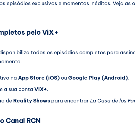
s episódios exclusivos e momentos inéditos. Veja as 
ompletos pelo ViX+
isponibiliza todos os episódios completos para assin
 momento.
ativo na
App Store (iOS)
ou
Google Play (Android)
.
m a sua conta
ViX+
.
ão de
Reality Shows
para encontrar
La Casa de los F
no Canal RCN