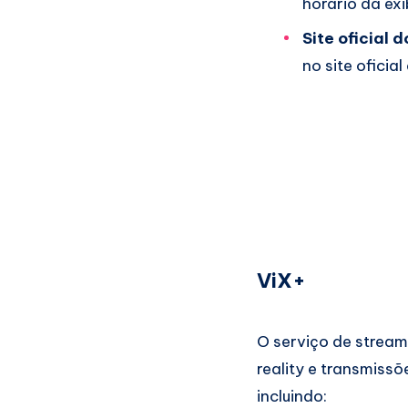
horário da exi
Site oficial 
no site oficial
ViX+
O serviço de strea
reality e transmissõ
incluindo: