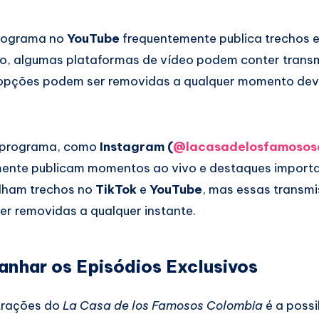
programa no
YouTube
frequentemente publica trechos e
sso, algumas plataformas de vídeo podem conter trans
s opções podem ser removidas a qualquer momento dev
o programa, como
Instagram (
@lacasadelosfamosos
mente publicam momentos ao vivo e destaques importa
ilham trechos no
TikTok
e
YouTube
, mas essas transm
er removidas a qualquer instante.
har os Episódios Exclusivos
trações do
La Casa de los Famosos Colombia
é a possi