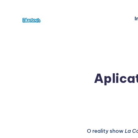
I
Aplicat
O reality show
La C