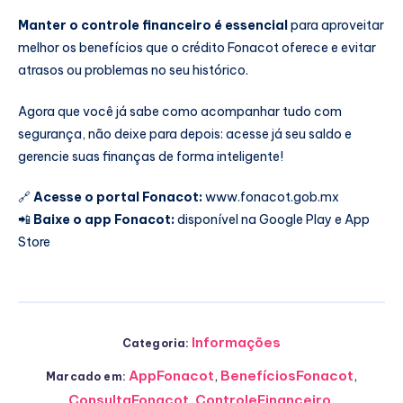
Manter o controle financeiro é essencial
para aproveitar
melhor os benefícios que o crédito Fonacot oferece e evitar
atrasos ou problemas no seu histórico.
Agora que você já sabe como acompanhar tudo com
segurança, não deixe para depois: acesse já seu saldo e
gerencie suas finanças de forma inteligente!
🔗
Acesse o portal Fonacot:
www.fonacot.gob.mx
📲
Baixe o app Fonacot:
disponível na
Google Play
e
App
Store
Informações
Categoria:
AppFonacot
,
BenefíciosFonacot
,
Marcado em:
ConsultaFonacot
,
ControleFinanceiro
,