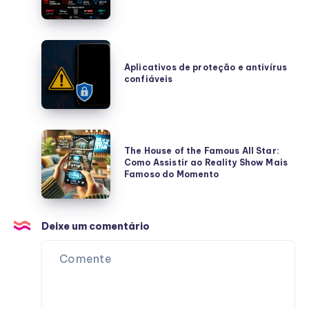
Aplicativos
de
Aplicativos de proteção e antivírus
confiáveis
proteção
e
antivírus
confiáveis
The
The House of the Famous All Star:
House
Como Assistir ao Reality Show Mais
of
Famoso do Momento
the
Famous
All
Deixe um comentário
Star:
Como
Assistir
ao