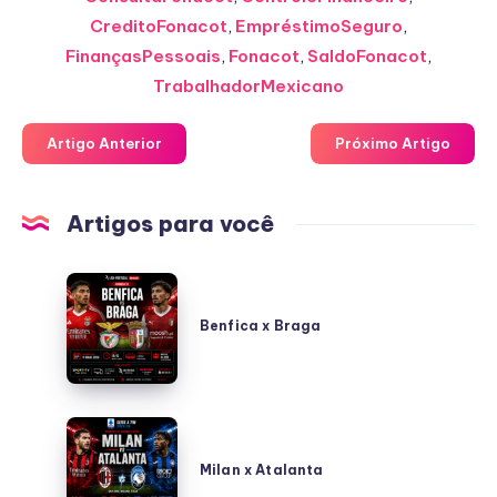
CreditoFonacot
,
EmpréstimoSeguro
,
FinançasPessoais
,
Fonacot
,
SaldoFonacot
,
TrabalhadorMexicano
Artigo Anterior
Próximo Artigo
Artigos para você
Benfica
x
Benfica x Braga
Braga
Milan
x
Milan x Atalanta
Atalanta