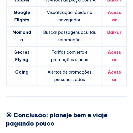
Hopper
Previsões de preço com IA
Baixar
Google
Visualização rápida no
Acess
Flights
navegador
ar
Momond
Buscar passagens ocultas
Baixar
o
e promoções
Secret
Tarifas com erro e
Acess
Flying
promoções diárias
ar
Going
Alertas de promoções
Acess
personalizadas
ar
🎯 Conclusão: planeje bem e viaje
pagando pouco