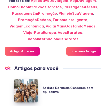
AplicativoDeViagem
,
AppDeViagem
,
Marcado em:
ComoEncontrarVoosBaratos
,
PassagensAéreas
,
PassagensEmPromoção
,
PlanejeSuaViagem
,
PromoçãoDeVoos
,
TurismoInteligente
,
ViagemEconômica
,
ViajarMaisGastandoMenos
,
ViajarParaEuropa
,
VoosBaratos
,
VoosInternacionaisBaratos
Artigo Anterior
Próximo Artigo
Artigos para você
Assista
Doramas
Assista Doramas Coreanos com
aplicativo
Coreanos
com
aplicativo