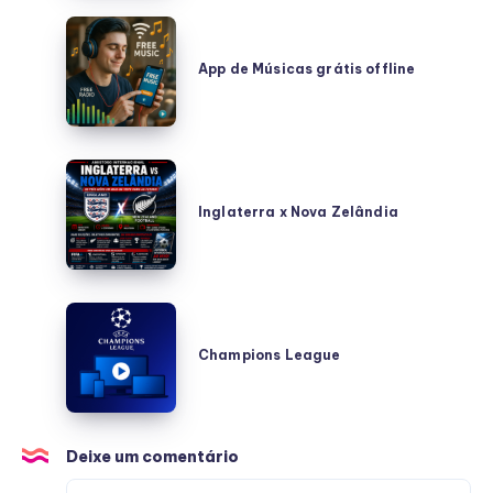
App
de
App de Músicas grátis offline
Músicas
grátis
offline
Inglaterra
x
Inglaterra x Nova Zelândia
Nova
Zelândia
Champions
League
Champions League
Deixe um comentário