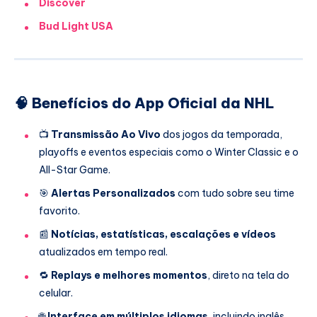
Discover
Bud Light USA
🧠 Benefícios do App Oficial da NHL
📺
Transmissão Ao Vivo
dos jogos da temporada,
playoffs e eventos especiais como o Winter Classic e o
All-Star Game.
🎯
Alertas Personalizados
com tudo sobre seu time
favorito.
📰
Notícias, estatísticas, escalações e vídeos
atualizados em tempo real.
🔁
Replays e melhores momentos
, direto na tela do
celular.
🌐
Interface em múltiplos idiomas
, incluindo inglês,