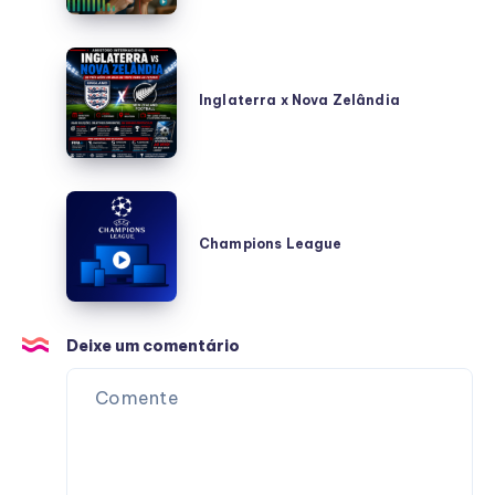
offline
Inglaterra
x
Inglaterra x Nova Zelândia
Nova
Zelândia
Champions
League
Champions League
Deixe um comentário