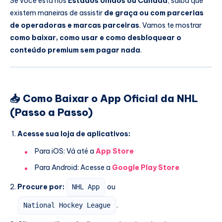
Se você está nos
Estados Unidos ou Canadá
, saiba que
existem maneiras de assistir
de graça ou com parcerias
de operadoras e marcas parceiras
. Vamos te mostrar
como baixar, como usar e como desbloquear o
conteúdo premium sem pagar nada
.
📥 Como Baixar o App Oficial da NHL
(Passo a Passo)
Acesse sua loja de aplicativos:
Para iOS: Vá até a
App Store
Para Android: Acesse a
Google Play Store
Procure por:
ou
NHL App
.
National Hockey League