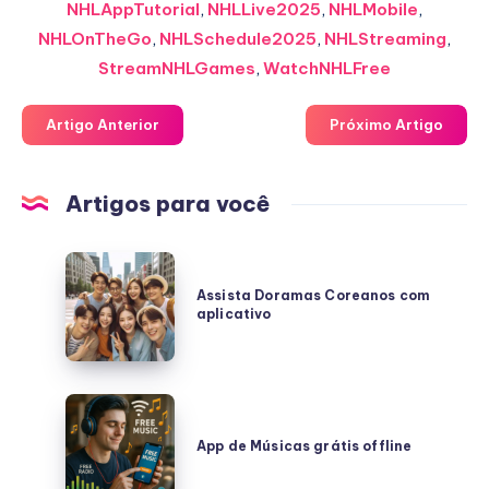
NHLAppTutorial
,
NHLLive2025
,
NHLMobile
,
NHLOnTheGo
,
NHLSchedule2025
,
NHLStreaming
,
StreamNHLGames
,
WatchNHLFree
Artigo Anterior
Próximo Artigo
Artigos para você
Assista
Doramas
Assista Doramas Coreanos com
aplicativo
Coreanos
com
aplicativo
App
de
App de Músicas grátis offline
Músicas
grátis