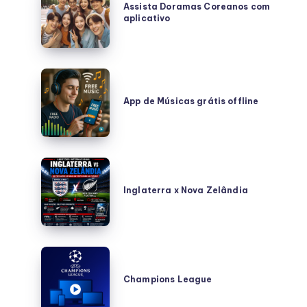
Doramas
Assista Doramas Coreanos com
aplicativo
Coreanos
com
aplicativo
App
de
App de Músicas grátis offline
Músicas
grátis
offline
Inglaterra
x
Inglaterra x Nova Zelândia
Nova
Zelândia
Champions
League
Champions League