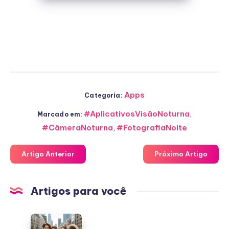
Apps
Categoria:
#AplicativosVisãoNoturna
,
Marcado em:
#CâmeraNoturna
,
#FotografiaNoite
Artigo Anterior
Próximo Artigo
Artigos para você
Assista