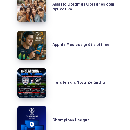
Doramas
Assista Doramas Coreanos com
aplicativo
Coreanos
com
aplicativo
App
de
App de Músicas grátis offline
Músicas
grátis
offline
Inglaterra
x
Inglaterra x Nova Zelândia
Nova
Zelândia
Champions
League
Champions League