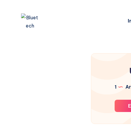
I
1
Ar
E