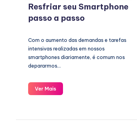
Resfriar seu Smartphone
passo a passo
Com o aumento das demandas e tarefas
intensivas realizadas em nossos
smartphones diariamente, é comum nos
depararmos…
Resfriar
Ver Mais
seu
Smartphone
passo
a
passo