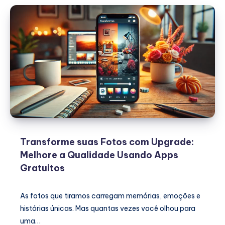
em
Vídeos
Incríveis
com
PixVerse
e
Kling
AI
Transforme suas Fotos com Upgrade:
Melhore a Qualidade Usando Apps
Gratuitos
As fotos que tiramos carregam memórias, emoções e
histórias únicas. Mas quantas vezes você olhou para
uma…