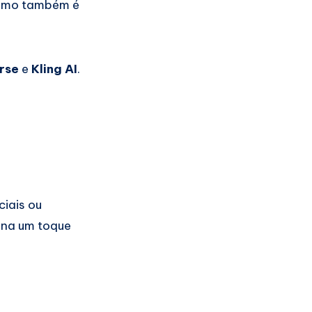
 como também é
rse
e
Kling AI
.
ciais ou
ona um toque