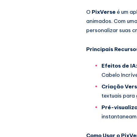
O
PixVerse
é um apl
animados. Com uma i
personalizar suas c
Principais Recurso
Efeitos de IA
Cabelo Incríve
Criação Versá
textuais para 
Pré-visualiz
instantaneam
Como Usar o PixVe