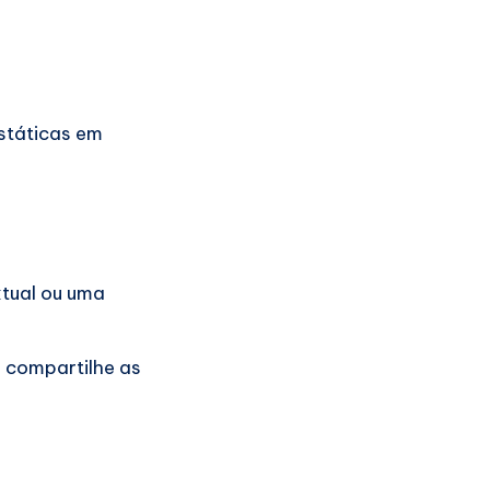
státicas em
xtual ou uma
e compartilhe as