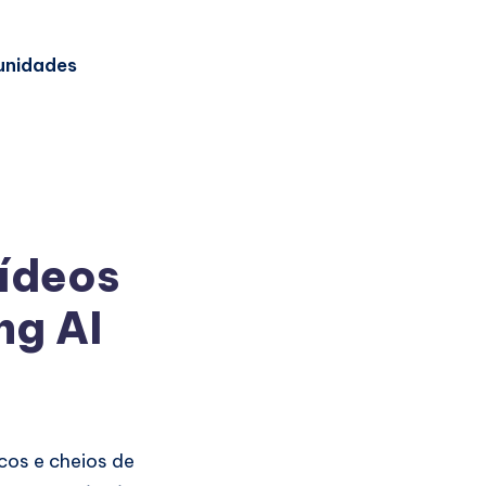
unidades
ídeos
ng AI
cos e cheios de