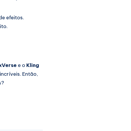
e efeitos.
ito.
xVerse
e o
Kling
ncríveis. Então,
s?