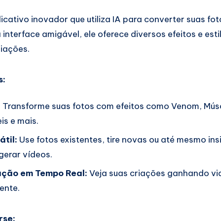
icativo inovador que utiliza IA para converter suas fo
nterface amigável, ele oferece diversos efeitos e esti
riações.
s:
:
Transforme suas fotos com efeitos como Venom, Músc
is e mais.
til:
Use fotos existentes, tire novas ou até mesmo ins
gerar vídeos.
ação em Tempo Real:
Veja suas criações ganhando vi
ente.
rse: