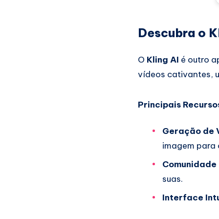
Descubra o Kl
O
Kling AI
é outro a
vídeos cativantes, u
Principais Recurso
Geração de V
imagem para c
Comunidade C
suas.
Interface Int