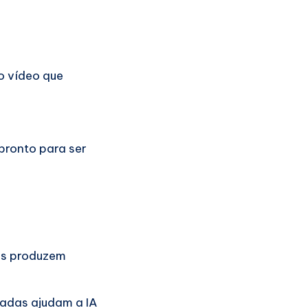
o vídeo que
 pronto para ser
as produzem
hadas ajudam a IA