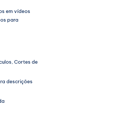
tos em vídeos
los para
ulos, Cortes de
ira descrições
da