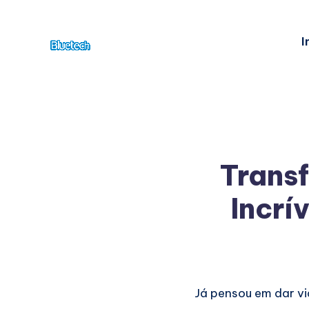
I
Trans
Incrí
Já pensou em dar vi